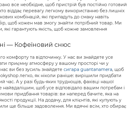
рано все необхідне, щоб пристрій був постійно готовий
, хто віддає перевагу легкому використанню без лишніх
ових комбінацій, які припадуть до смаку навіть
ір, щоб кожен мав змогу знайти потрібний товар. Ми
 які гарантують якість, щоб кожне замовлення
ні — Кофеїновий снюс
о комфорту та відпочинку. У нас ви знайдете усе
ти приємну атмосферу у вашому просторі чи у
 нас ви без зусиль знайдете
сигара guantanamera
, щоб
okyshop легко, як ніколи раніше: вирішили придбати
час. А у разі будь-яких труднощів, фахівці нашої
уде найвдалішим, щоб усе відповідало вашим потребам і
 умови придбання товарів: ви наперед бачите, яка на
ості продукції. На додачу, для клієнтів, які купують у
или ще більше задоволення. Ми вдячні всім, хто обирає