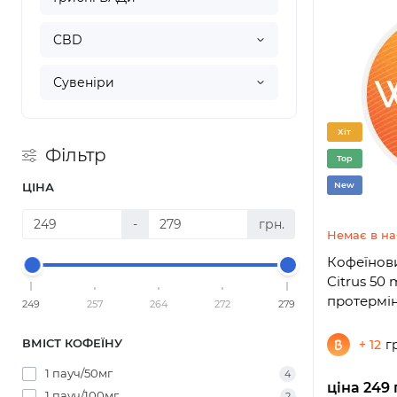
CBD
Сувеніри
Хіт
Фільтр
Top
ЦІНА
New
-
грн.
Немає в на
Кофеїнов
Citrus 50 
протермі
249
257
264
272
279
ВМІСТ КОФЕЇНУ
+ 12
г
1 пауч/50мг
4
ціна 249 
1 пауч/100мг
2