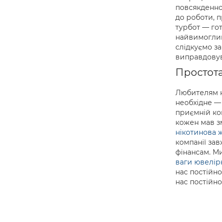
повсякденно
до роботи, 
турбот — го
найвимоглив
слідкуємо з
виправдовув
Простота
Любителям к
необхідне —
приємній ком
кожен мав з
нікотинова 
компанії зав
фінансам. Ми
ваги ювелірн
нас постійн
нас постійно