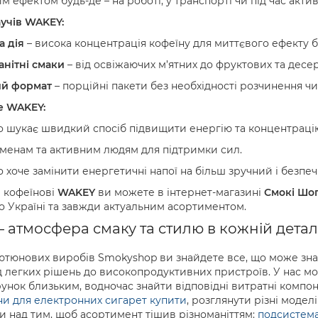
 ефектом будь-де – на роботі, у транспорті чи під час акти
учів WAKEY:
 дія
– висока концентрація кофеїну для миттєвого ефекту б
анітні смаки
– від освіжаючих м’ятних до фруктових та десер
й формат
– порційні пакети без необхідності розчинення чи
е WAKEY:
то шукає швидкий спосіб підвищити енергію та концентраці
менам та активним людям для підтримки сил.
о хоче замінити енергетичні напої на більш зручний і безпеч
і кофеїнові
WAKEY
ви можете в інтернет-магазині
Смокі Шо
о Україні та завжди актуальним асортиментом.
атмосфера смаку та стилю в кожній детал
ютюнових виробів Smokyshop ви знайдете все, що може знадо
ід легких рішень до високопродуктивних пристроїв. У нас 
унок близьким, водночас знайти відповідні витратні компо
ни для електронних сигарет купити
, розглянути різні модел
 над тим, щоб асортимент тішив різноманіттям:
подсистем