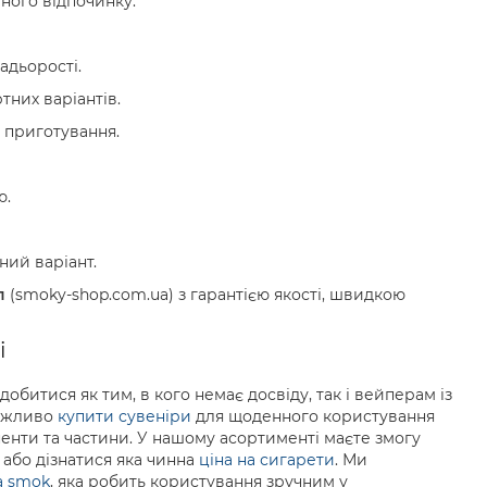
вного відпочинку.
адьорості.
тних варіантів.
 приготування.
ю.
ний варіант.
п
(smoky-shop.com.ua) з гарантією якості, швидкою
і
битися як тим, в кого немає досвіду, так і вейперам із
можливо
купити сувеніри
для щоденного користування
ненти та частини. У нашому асортименті маєте змогу
і або дізнатися яка чинна
ціна на сигарети
. Ми
а smok
, яка робить користування зручним у