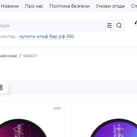
Новини
Про нас
Політика безпеки
Умови згоди
Сп
купити ельф бар рф 350
риклад
—
вий снюс
WAKEY
5737