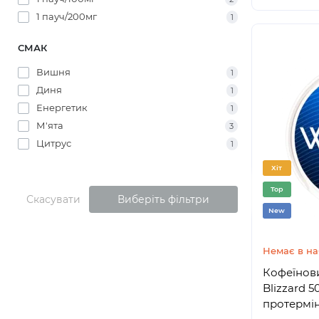
1 пауч/200мг
1
СМАК
Вишня
1
Диня
1
Енергетик
1
М'ята
3
Цитрус
1
Хіт
Top
Скасувати
Виберіть фільтри
New
Немає в на
Кофеїнов
Blizzard 50 mg (м’ята)
протермі