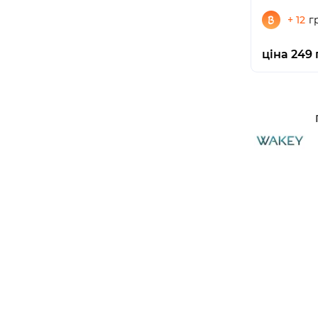
+ 12
г
ціна 249 