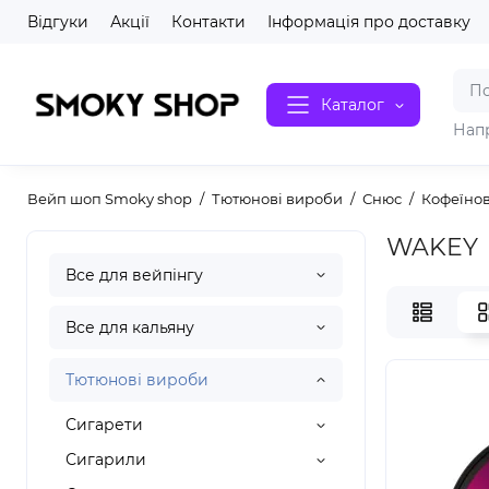
Відгуки
Акції
Контакти
Інформація про доставку
Каталог
Нап
Вейп шоп Smoky shop
Тютюнові вироби
Снюс
Кофеїно
WAKEY
Все для вейпінгу
Все для кальяну
Тютюнові вироби
Сигарети
Сигарили