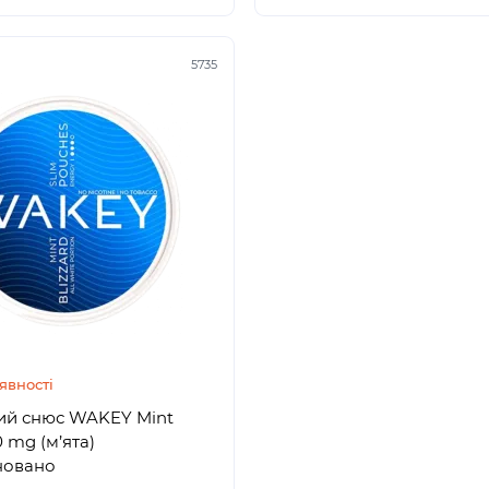
5735
явності
ий снюс WAKEY Mint
новано