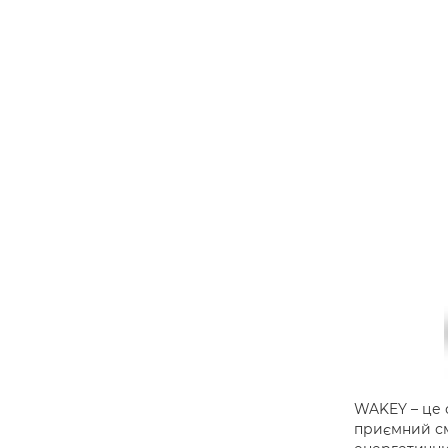
WAKEY – це 
приємний см