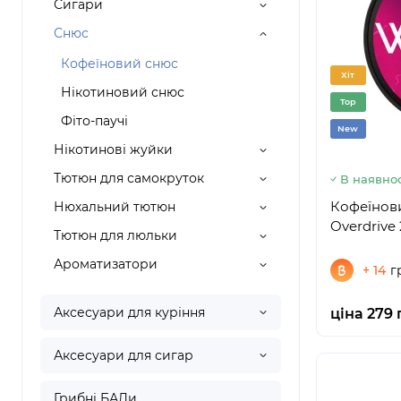
Сигари
Снюс
Кофеїновий снюс
Хіт
Нікотиновий снюс
Top
Фіто-паучі
New
Нікотинові жуйки
Тютюн для самокруток
В наявнос
Кофеїнов
Нюхальний тютюн
Overdrive
Тютюн для люльки
Ароматизатори
+ 14
г
Аксесуари для куріння
ціна 279 
Аксесуари для сигар
Грибні БАДи