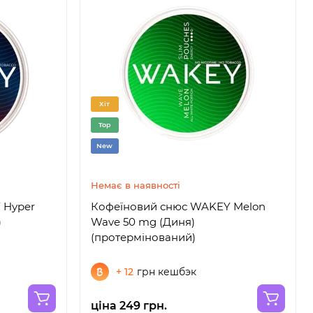
Хіт
Top
New
Немає в наявності
 Hyper
Кофеїновий снюс WAKEY Melon
)
Wave 50 mg (Диня)
(протермінований)
+ 12
грн кешбэк
ціна 249 грн.