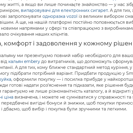
му житті, а якщо ви лише починаєте знайомство — у нас зіб
приміром,
випаровувачі для електронних сигарет
. А для тих
тові запропонувати
одноразка vozol
із великим вибором смак
ішим. А ще, на нашій платформі постійно поповнюється виб
а новими напрямами у сфері та співпрацюємо з виробниками,
ало очікування наших клієнтів.
, комфорт і задоволення у кожному рішен
альяну ми презентуємо повний набір необхідного для вашог
 від
кальян embery
до витратників, що допоможуть сформува
панії. А для тих, кому ближче стандартний метод куріння, у
могу підібрати потрібний варіант. Придбати продукцію у Sm
жуйка
, оформили покупку — і посилка прибуде у найкоротший 
жди готові надати роз’яснення та підказати, яке рішення б
 гарантуємо не лише різноманітність каталогу, а й відкриті
і ціна
визначена, і можете не сумніватися у справжності та як
о передбачені вигідні бонуси й знижки, щоб покупки принос
 і дбаємо, щоб вибір і покупка були зручними та легкими.