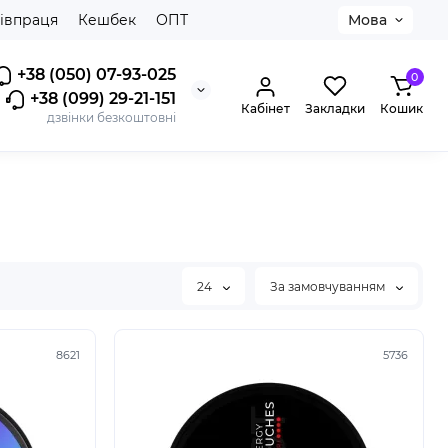
івпраця
Кешбек
ОПТ
Мова
+38 (050) 07-93-025
0
+38 (099) 29-21-151
Кабінет
Закладки
Кошик
дзвінки безкоштовні
24
За замовчуванням
8621
5736