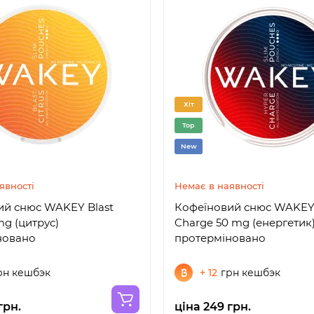
Хіт
Top
New
явності
Немає в наявності
ий снюс WAKEY Blast
Кофеїновий снюс WAKEY
mg (цитрус)
Charge 50 mg (енергетик
новано
протерміновано
рн кешбэк
+ 12
грн кешбэк
грн.
ціна 249 грн.