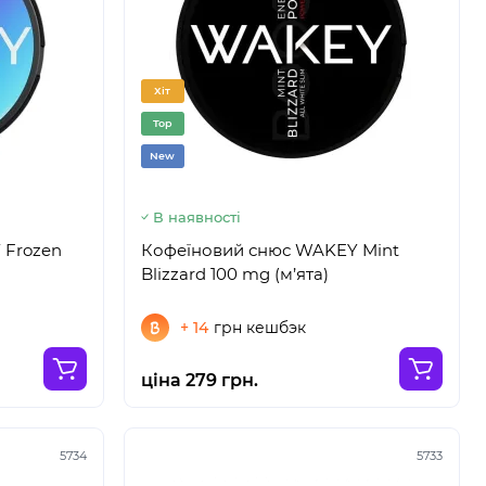
Хіт
Top
New
В наявності
 Frozen
Кофеїновий снюс WAKEY Mint
Blizzard 100 mg (м’ята)
+ 14
грн кешбэк
ціна 279 грн.
5734
5733