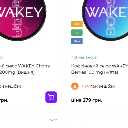
Хіт
Top
New
ті
В наявності
ий снюс WAKEY Cherry
Кофеїновий снюс WAKEY
 200mg (Вишня)
Berries 100 mg (м’ята)
рн кешбэк
+ 14
грн кешбэк
грн.
ціна 279 грн.
5732