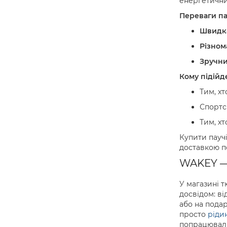
енергетичним
Переваги па
Швидка
Різном
Зручни
Кому підійд
Тим, х
Спортс
Тим, хт
Купити пауч
доставкою п
WAKEY — 
У магазині т
досвідом: в
або на подар
просто
ріди
попрацювали