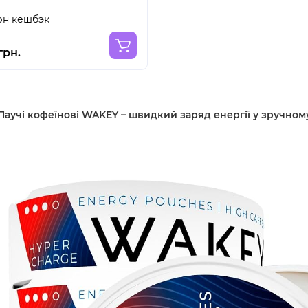
рн кешбэк
грн.
Паучі кофеїнові WAKEY – швидкий заряд енергії у зручном