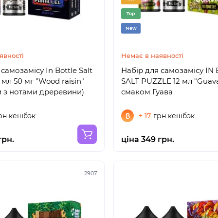
Top
New
явності
Немає в наявності
самозамісу In Bottle Salt
Набір для самозамісу IN
0 мл 50 мг "Wood raisin"
SALT PUZZLE 12 мл "Guava
 з нотами дреревини)
смаком Гуава
рн кешбэк
+ 17
грн кешбэк
грн.
ціна 349 грн.
2907