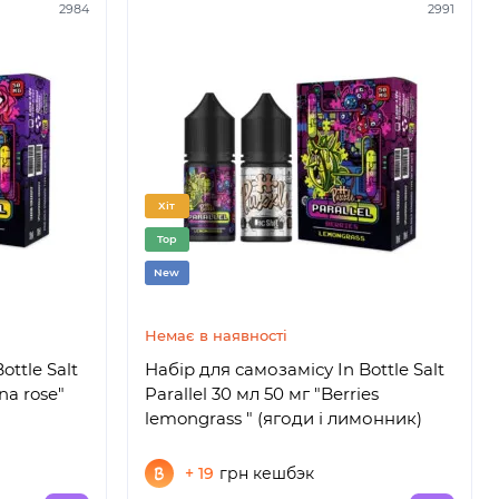
2984
2991
Хіт
Top
New
Немає в наявності
ottle Salt
Набір для самозамісу In Bottle Salt
na rose"
Parallel 30 мл 50 мг "Berries
lemongrass " (ягоди і лимонник)
+ 19
грн кешбэк