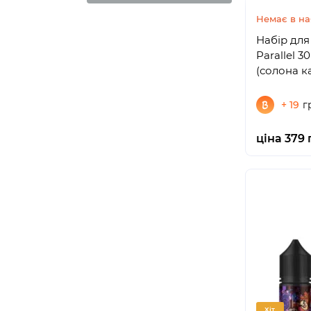
Немає в на
Набір для 
Parallel 3
(солона к
+ 19
г
ціна 379 
Хіт