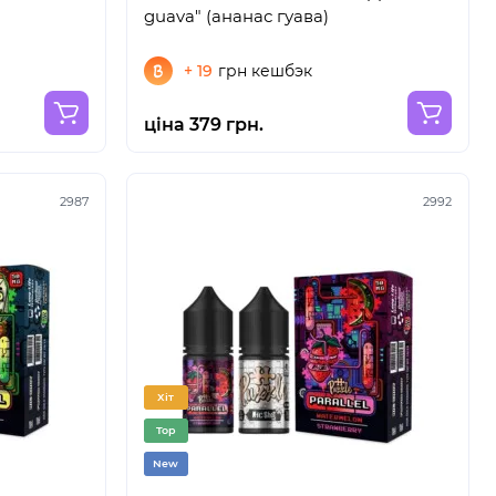
guava" (ананас гуава)
+ 19
грн кешбэк
ціна 379 грн.
2987
2992
Хіт
Top
New