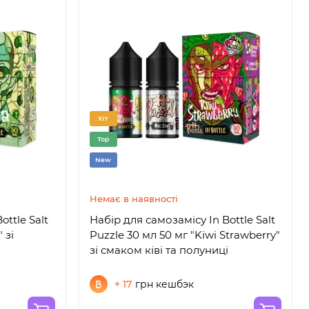
Хіт
Top
New
Немає в наявності
ottle Salt
Набір для самозамісу In Bottle Salt
 зі
Puzzle 30 мл 50 мг "Kiwi Strawberry"
зі смаком ківі та полуниці
+ 17
грн кешбэк