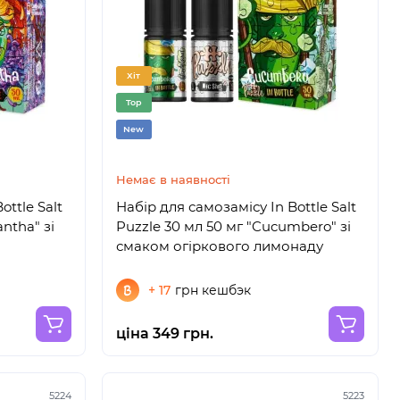
Хіт
Top
New
Немає в наявності
ottle Salt
Набір для самозамісу In Bottle Salt
ntha" зі
Puzzle 30 мл 50 мг "Cucumbero" зі
смаком огіркового лимонаду
+ 17
грн кешбэк
ціна 349 грн.
5224
5223