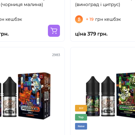
" (чорниця малина)
(виноград і цитрус)
рн кешбэк
+ 19
грн кешбэк
грн.
ціна 379 грн.
2983
Хіт
Top
New