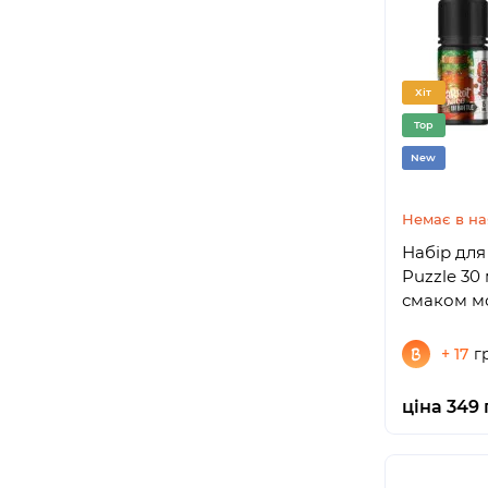
Хіт
Top
New
Немає в на
Набір для 
Puzzle 30 
смаком мо
+ 17
г
ціна 349 