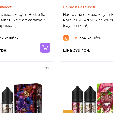
явності
Немає в наявності
самозамісу In Bottle Salt
Набір для самозамісу In B
0 мл 50 мг "Salt caramel"
Parallel 30 мл 50 мг "Sour
арамель)
(саусеп і чай)
рн кешбэк
+ 19
грн кешбэк
грн.
ціна 379 грн.
2985
Хіт