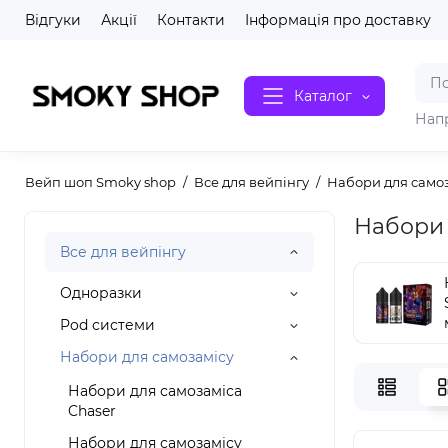
Відгуки
Акції
Контакти
Інформація про доставку
Каталог
Нап
Вейп шоп Smoky shop
Все для вейпінгу
Набори для само
Набори 
Все для вейпінгу
Одноразки
Pod системи
Набори для самозамісу
Набори для самозаміса
Chaser
Набори для самозамісу