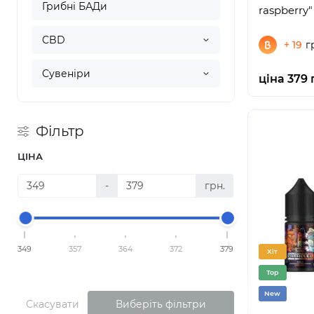
Грибні БАДи
raspberry
CBD
+ 19
г
Сувеніри
ціна 379 
Фільтр
ЦІНА
-
грн.
349
357
364
372
379
Хіт
Top
New
Скасувати
Виберіть фільтри