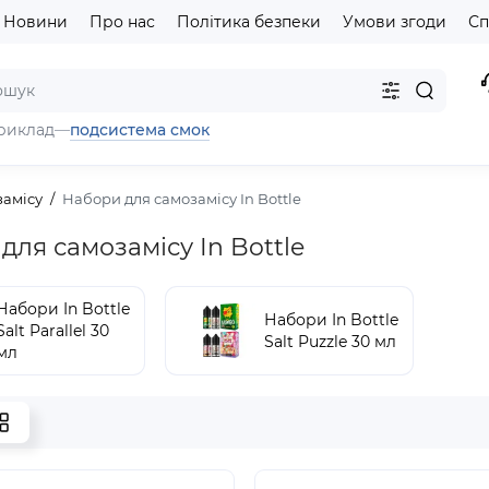
Новини
Про нас
Політика безпеки
Умови згоди
Сп
подсистема смок
риклад
—
замісу
Набори для самозамісу In Bottle
для самозамісу In Bottle
Набори In Bottle
Набори In Bottle
Salt Parallel 30
Salt Puzzle 30 мл
мл