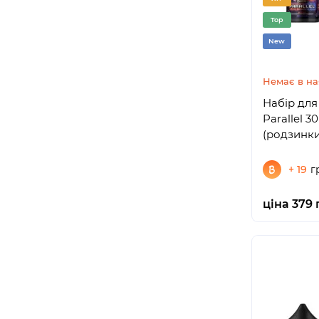
Top
New
Немає в на
Набір для 
Parallel 3
(родзинки
+ 19
г
ціна 379 