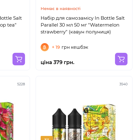
Немає в наявності
ottle Salt
Набір для самозамісу In Bottle Salt
sop tea"
Parallel 30 мл 50 мг "Watermelon
strawberry" (кавун полуниця)
+ 19
грн кешбэк
ціна 379 грн.
5228
3540
Хіт