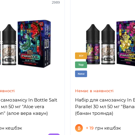
2989
Хіт
Top
New
явності
Немає в наявності
самозамісу In Bottle Salt
Набір для самозамісу In B
0 мл 50 мг "Aloe vera
Parallel 30 мл 50 мг "Bana
n" (алое вeра кавун)
(банан троянда)
рн кешбэк
+ 19
грн кешбэк