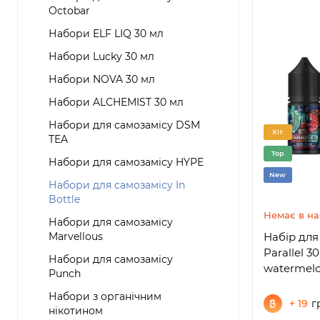
Octobar
Набори ELF LIQ 30 мл
Набори Lucky 30 мл
Набори NOVA 30 мл
Набори ALCHEMIST 30 мл
Набори для самозамісу DSM
Хіт
TEA
Top
Набори для самозамісу HYPE
New
Набори для самозамісу In
Bottle
Немає в на
Набори для самозамісу
Marvellous
Набір для 
Parallel 3
Набори для самозамісу
watermelo
Punch
Набори з органічним
+ 19
г
нікотином