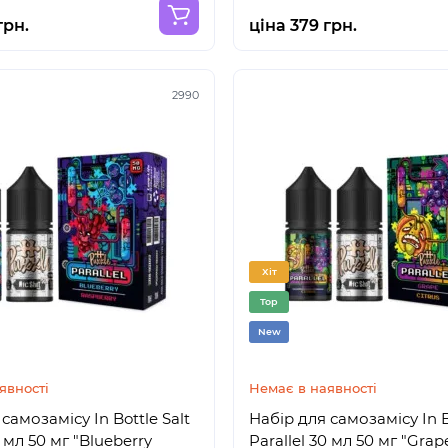
грн.
ціна 379 грн.
2990
Хіт
Top
New
явності
Немає в наявності
самозамісу In Bottle Salt
Набір для самозамісу In B
0 мл 50 мг "Blueberry
Parallel 30 мл 50 мг "Grape