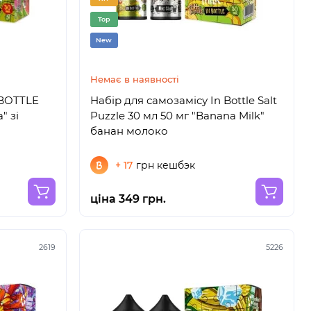
Top
New
Немає в наявності
 BOTTLE
Набір для самозамісу In Bottle Salt
" зі
Puzzle 30 мл 50 мг "Banana Milk"
банан молоко
+ 17
грн кешбэк
ціна 349 грн.
2619
5226