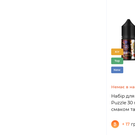
Хіт
Top
New
Немає в на
Набір для 
Puzzle 30 
смаком т
+ 17
г