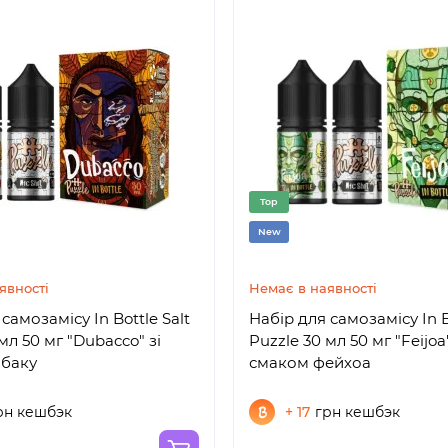
Top
New
явності
Немає в наявності
самозамісу In Bottle Salt
Набір для самозамісу In B
мл 50 мг "Dubacco" зі
Puzzle 30 мл 50 мг "Feijoa"
абаку
смаком фейхоа
рн кешбэк
+ 17
грн кешбэк