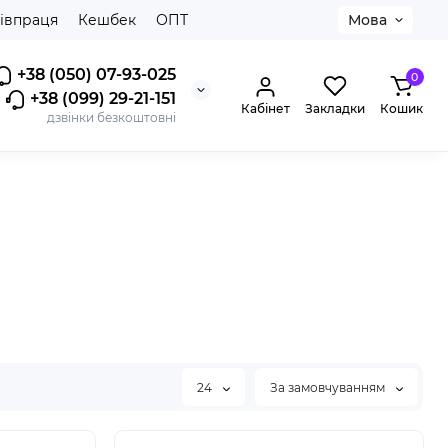
івпраця
Кешбек
ОПТ
Мова
+38 (050) 07-93-025
0
+38 (099) 29-21-151
Кабінет
Закладки
Кошик
дзвінки безкоштовні
24
За замовчуванням