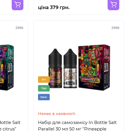
ціна 379 грн.
2986
2988
Хіт
Top
New
Немає в наявності
ottle Salt
Набір для самозамісу In Bottle Salt
 citrus"
Parallel 30 мл 50 мг "Pineapple