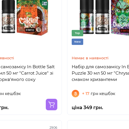
Top
New
явності
Немає в наявності
самозамісу In Bottle Salt
Набір для самозамісу In B
мл 50 мг "Carrot Juice" зі
Puzzle 30 мл 50 мг "Chrysa
ркв'яного соку
смаком хризантеми
рн кешбэк
+ 17
грн кешбэк
грн.
ціна 349 грн.
2906