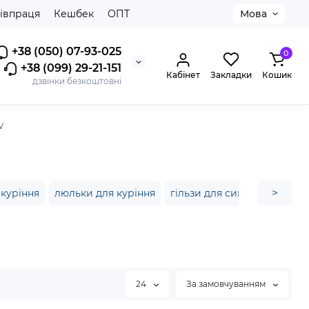
івпраця
Кешбек
ОПТ
Мова
+38 (050) 07-93-025
0
+38 (099) 29-21-151
Кабінет
Закладки
Кошик
дзвінки безкоштовні
W
>
 куріння
люльки для куріння
гільзи для сигарет купити
24
За замовчуванням