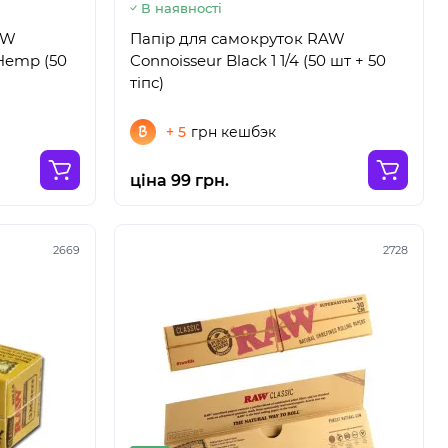
В наявності
AW
Папір для самокруток RAW
 Hemp (50
Connoisseur Black 1 1/4 (50 шт + 50
тіпс)
+ 5
грн кешбэк
ціна 99 грн.
2669
2728