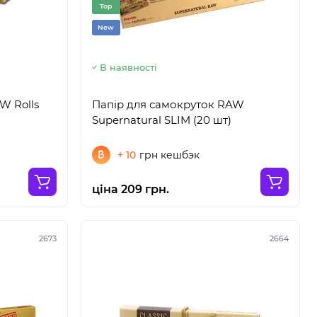
Top
New
В наявності
W Rolls
Папір для самокруток RAW
Supernatural SLIM (20 шт)
+ 10
грн кешбэк
ціна 209 грн.
2673
2664