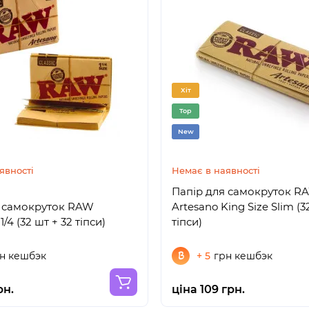
Хіт
Top
New
явності
Немає в наявності
Папір для самокруток R
я самокруток RAW
Artesano King Size Slim (3
Artesano 1 1/4 (32 шт + 32 тіпси)
тіпси)
н кешбэк
+ 5
грн кешбэк
рн.
ціна 109 грн.