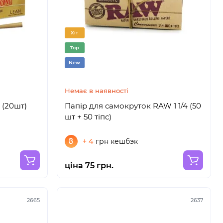
Хіт
Top
New
Немає в наявності
 (20шт)
Папір для самокруток RAW 1 1/4 (50
шт + 50 тіпс)
+ 4
грн кешбэк
ціна 75 грн.
2665
2637