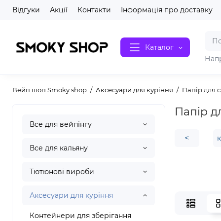
Відгуки
Акції
Контакти
Інформація про доставку
Каталог
Нап
Вейп шоп Smoky shop
Аксесуари для куріння
Папір для 
Папір д
Все для вейпінгу
<
к
Все для кальяну
Тютюнові вироби
Аксесуари для куріння
Контейнери для зберігання