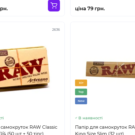
грн.
ціна 79 грн.
2636
Хіт
Top
New
ті
В наявності
 самокруток RAW Classic
Папір для самокруток RA
1/4 (50 шт + 50 тіпс)
King Size Slim (32 шт)