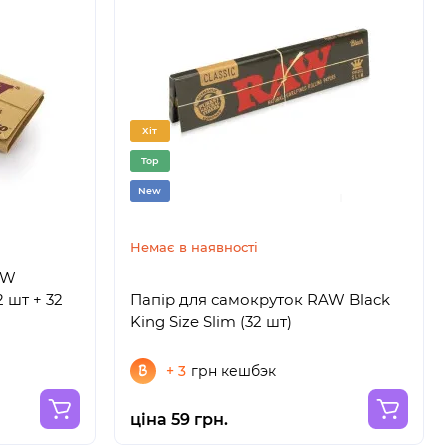
Хіт
Top
New
Немає в наявності
AW
2 шт + 32
Папір для самокруток RAW Black
King Size Slim (32 шт)
+ 3
грн кешбэк
ціна 59 грн.