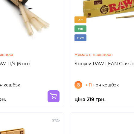
Хіт
Top
New
явності
Немає в наявності
 1 1/4 (6 шт)
Конуси RAW LEAN Classic
н кешбэк
+ 11
грн кешбэк
рн.
ціна 219 грн.
2723