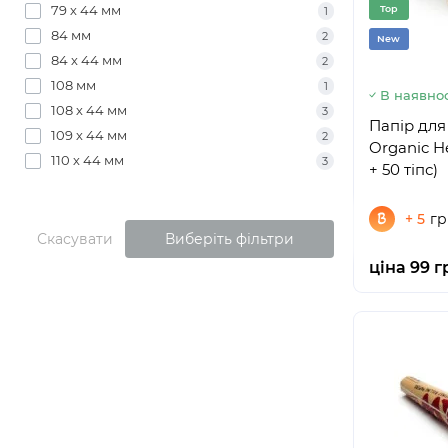
79 х 44 мм
Top
1
84 мм
2
New
84 х 44 мм
2
108 мм
1
В наявнос
108 х 44 мм
3
Папір дл
109 х 44 мм
2
Organic He
110 х 44 мм
3
+ 50 тіпс)
+ 5
гр
Скасувати
Виберіть фільтри
ціна 99 г