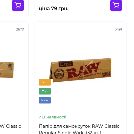
ціна 79 грн.
2670
3491
Хіт
Top
New
В наявності
W Classic
Папір для самокруток RAW Classic
Regular Single Wide (32 шт)