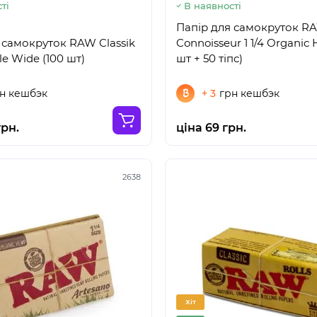
ті
В наявності
Папір для самокруток R
 самокруток RAW Classik
Connoisseur 1 1/4 Organic
le Wide (100 шт)
шт + 50 тіпс)
н кешбэк
+ 3
грн кешбэк
грн.
ціна 69 грн.
2638
Хіт