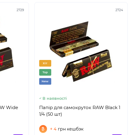
2729
2724
Хіт
Top
New
В наявності
Папір для самокруток RAW Black 1
1/4 (50 шт)
+ 4
грн кешбэк