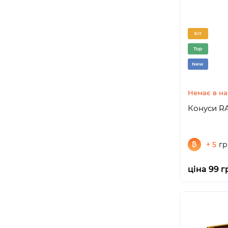
Хіт
Top
New
Немає в на
Конуси RAW
+ 5
гр
ціна 99 г