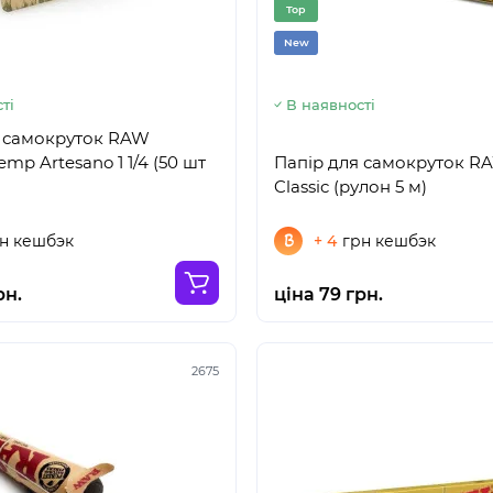
Top
New
ті
В наявності
я самокруток RAW
mp Artesano 1 1/4 (50 шт
Папір для самокруток RA
Classic (рулон 5 м)
н кешбэк
+ 4
грн кешбэк
рн.
ціна 79 грн.
2675