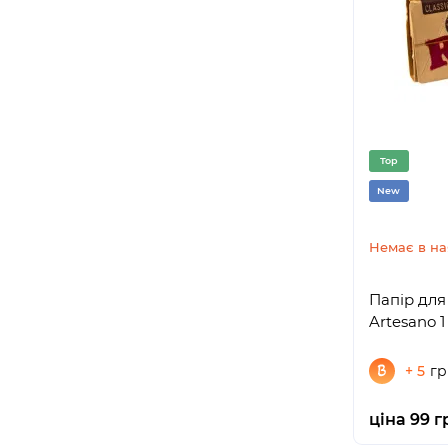
Top
New
Немає в на
Папір дл
+ 5
гр
ціна 99 г