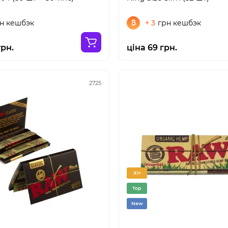
н кешбэк
+ 3
грн кешбэк
грн.
ціна 69 грн.
2725
Хіт
Top
New