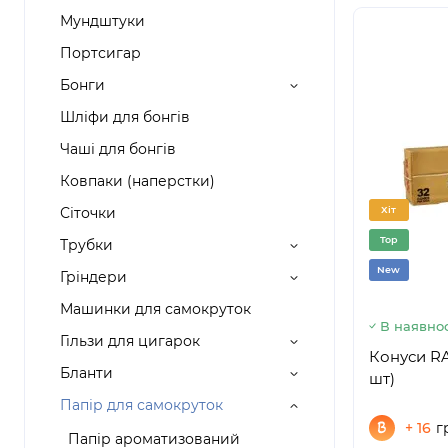
Мундштуки
Портсигар
Бонги
Шліфи для бонгів
Чаші для бонгів
Ковпаки (наперстки)
Хіт
Сіточки
Top
Трубки
New
Гріндери
Машинки для самокруток
В наявнос
Гільзи для цигарок
Конуси RA
Бланти
шт)
Папір для самокруток
+ 16
г
Папір ароматизований