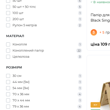
50 шт
4
В наявнос
50 шт + 50 тіпс
5
100 шт
1
Папір для
200 шт
1
Black Sing
Рулон 5 метрів
2
+ 5
гр
МАТЕРІАЛ
ціна 109 
Конопля
1
Конопляний папір
22
Целюлоза
3
РОЗМІРИ
30 см
1
44 мм (5м)
1
54 мм (3м)
1
70 х 36 мм
4
70 х 44 мм
1
Хіт
79 х 36 мм
4