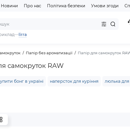
Новини
Про нас
Політика безпеки
Умови згоди
Сп
lirra
риклад
—
самокруток
Папір без ароматизації
Папір для самокруток RA
ля самокруток RAW
упити бонг в україні
наперсток для куріння
люлька для