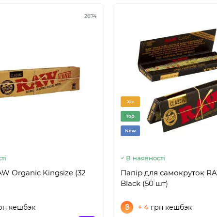
2674
Хіт
Top
New
ті
В наявності
W Organic Kingsize (32
Папір для самокруток RAW Wide
Black (50 шт)
рн кешбэк
+ 4
грн кешбэк