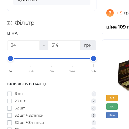
+ 5
гр
Фільтр
ціна 109 
ЦІНА
-
грн.
34
104
174
244
314
КІЛЬКІСТЬ В ПАЧЦІ
6 шт
1
Хіт
20 шт
2
Top
32 шт
6
32 шт + 32 тіпси
New
3
32 шт + 34 тіпси
1