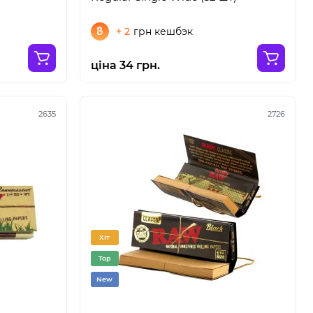
+ 2
грн кешбэк
ціна 34 грн.
2635
2726
Хіт
Top
New