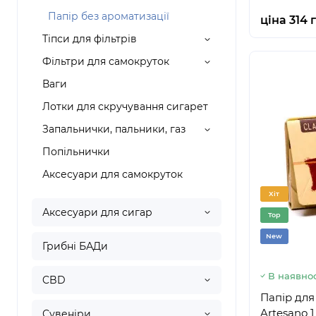
Папір без ароматизації
ціна 314 
Тіпси для фільтрів
Фільтри для самокруток
Ваги
Лотки для скручування сигарет
Запальнички, пальники, газ
Попільнички
Аксесуари для самокруток
Хіт
Аксесуари для сигар
Top
New
Грибні БАДи
В наявнос
CBD
Папір для
Artesano 1 
Сувеніри