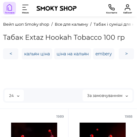
Головна
Меню
Контакти
Кабінет
Вейп шоп Smoky shop
Все для кальяну
Табак і суміші для к
Табак Extaz Hookah Tobacco 100 гр
<
>
кальян ціна
ціна на кальян
embery
кальян 
24
За замовчуванням
1989
1988