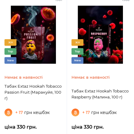
Хіт
Хіт
Top
Top
New
New
Немає в наявності
Немає в наявності
Табак Extaz Hookah Tobacco
Табак Extaz Hookah Tobacco
Passion Fruit (Маракуйя, 100
Raspberry (Малина, 100 г)
г)
+ 17
грн кешбэк
+ 17
грн кешбэк
ціна 330 грн.
ціна 330 грн.