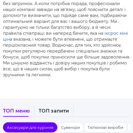
без затримок. А коли потрібна порада, професіонали
нашої компанії завжди на зв'язку, щоб пояснити деталі і
допомогти визначити, що підійде саме вам, підбираючи
оптимальний варіант для вас і вашого бюджету. Ми
гарантуємо не тільки багатство вибору, а й чесні
правила співпраці: ви наперед бачите, яка на
іксрос міні
ціна
вказана, і можете бути впевнені, що отримаєте
першокласний товар. Водночас, для тих, хто здійснює
покупки регулярно передбачені спеціальні знижки та
бонуси, щоб покупки приносили ще більше задоволення.
Ми цінуємо відданість і довіру наших покупців і робимо
все, що в наших силах, щоб вибір і покупка були
зручними та легкими.
ТОП меню
ТОП запити
Аксесуари для куріння
Сувеніри
Тютюнові вироби