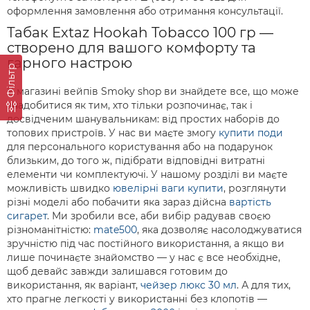
оформлення замовлення або отримання консультації.
Табак Extaz Hookah Tobacco 100 гр —
створено для вашого комфорту та
гарного настрою
Фільтр
У магазині вейпів Smoky shop ви знайдете все, що може
знадобитися як тим, хто тільки розпочинає, так і
досвідченим шанувальникам: від простих наборів до
топових пристроїв. У нас ви маєте змогу
купити поди
для персонального користування або на подарунок
близьким, до того ж, підібрати відповідні витратні
елементи чи комплектуючі. У нашому розділі ви маєте
можливість швидко
ювелірні ваги купити
, розглянути
різні моделі або побачити яка зараз дійсна
вартість
сигарет
. Ми зробили все, аби вибір радував своєю
різноманітністю:
mate500
, яка дозволяє насолоджуватися
зручністю під час постійного використання, а якщо ви
лише починаєте знайомство — у нас є все необхідне,
щоб девайс завжди залишався готовим до
використання, як варіант,
чейзер люкс 30 мл
. А для тих,
хто прагне легкості у використанні без клопотів —