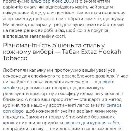
пропонуємо
ельф бар люкс 2000
із різноманіттям
варіантів смаку, які відповідають навіть найвищим
очікуванням А ще, у нас постійно з’являються оновлення
асортименту, щоб кожен зміг обрати саме те, що шукає.
Ми знаємо, що зараз у тренді та зупиняємо вибір тільки
на перевірених виробниках, щоб кожна покупка
відповідала заявленій якості.
Різноманітність рішень та стиль у
кожному виборі — Табак Extaz Hookah
Tobacco
Любителям кальяну ми пропонуємо вашій увазі усе
основне для спокійного та розслабленого дозвілля. У нас
ви знайдете повна колекція аксесуарів — від
pirate
smoke
до допоміжних товарів, що допоможуть
реалізувати комфортну атмосферу вдома чи у компанії
близьких. А якщо ваш пріоритет — стандартний метод
куріння, то в нашому асортименті легко знайти
сигара
don diego
, щоб кожен зміг знайти варіант, який йому
підходить. Замовити товар у Smokyshop без зайвих
кроків: вирішили придбати
люлька для куріння набір
,
відправили заявку — і ми доставимо ваше замовлення