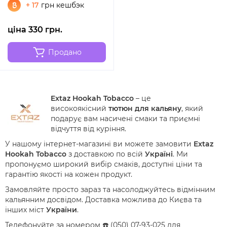
+ 17
грн кешбэк
ціна 330 грн.
Продано
Extaz Hookah Tobacco
– це
високоякісний
тютюн для кальяну
, який
подарує вам насичені смаки та приємні
відчуття від куріння.
У нашому інтернет-магазині ви можете замовити
Extaz
Hookah Tobacco
з доставкою по всій
Україні
. Ми
пропонуємо широкий вибір смаків, доступні ціни та
гарантію якості на кожен продукт.
Замовляйте просто зараз та насолоджуйтесь відмінним
кальянним досвідом. Доставка можлива до Києва та
інших міст
України
.
Телефонуйте за номером ☎️ (050) 07-93-025 для