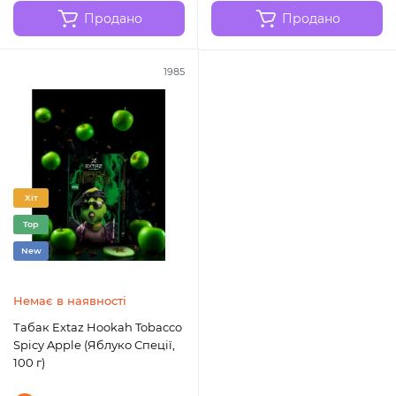
Продано
Продано
1985
Хіт
Top
New
Немає в наявності
Табак Extaz Hookah Tobacco
Spicy Apple (Яблуко Спеції,
100 г)