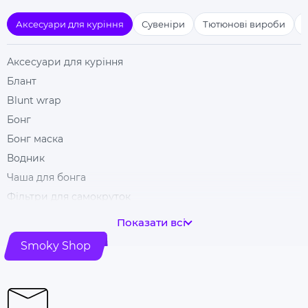
Аксесуари для куріння
Сувеніри
Тютюнові вироби
Аксесуари для куріння
Блант
Blunt wrap
Бонг
Бонг маска
Водник
Чаша для бонга
Фільтри для самокруток
Гільзи для цигарок
Показати всі
Гріндери
Smoky Shop
Ковпак для куріння
Машинка для самокрутки
Купити папір для самокруток