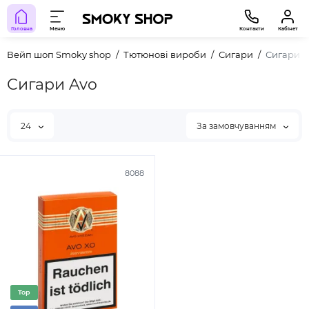
Головна
Меню
Контакти
Кабінет
Вейп шоп Smoky shop
Тютюнові вироби
Сигари
Сигари A
Сигари Avo
24
За замовчуванням
8088
Top