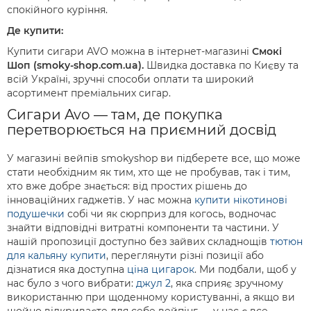
спокійного куріння.
Де купити:
Купити сигари AVO можна в інтернет-магазині
Смокі
Шоп (smoky-shop.com.ua).
Швидка доставка по Києву та
всій Україні, зручні способи оплати та широкий
асортимент преміальних сигар.
Сигари Avo — там, де покупка
перетворюється на приємний досвід
У магазині вейпів smokyshop ви підберете все, що може
стати необхідним як тим, хто ще не пробував, так і тим,
хто вже добре знається: від простих рішень до
інноваційних гаджетів. У нас можна
купити нікотинові
подушечки
собі чи як сюрприз для когось, водночас
знайти відповідні витратні компоненти та частини. У
нашій пропозиції доступно без зайвих складнощів
тютюн
для кальяну купити
, переглянути різні позиції або
дізнатися яка доступна
ціна цигарок
. Ми подбали, щоб у
нас було з чого вибрати:
джул 2
, яка сприяє зручному
використанню при щоденному користуванні, а якщо ви