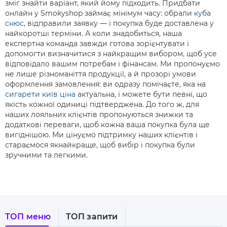
зміг знайти варіант, який йому підходить. Придбати
онлайн у Smokyshop займає мінімум часу: обрали
куба
снюс
, відправили заявку — і покупка буде доставлена у
найкоротші терміни. А коли знадобиться, наша
експертна команда завжди готова зорієнтувати і
допомогти визначитися з найкращим вибором, щоб усе
відповідало вашим потребам і фінансам. Ми пропонуємо
не лише різноманіття продукції, а й прозорі умови
оформлення замовлення: ви одразу помічаєте, яка на
сигарети київ ціна
актуальна, і можете бути певні, що
якість кожної одиниці підтверджена. До того ж, для
наших лояльних клієнтів пропонуються знижки та
додаткові переваги, щоб кожна ваша покупка була ще
вигіднішою. Ми цінуємо підтримку наших клієнтів і
стараємося якнайкраще, щоб вибір і покупка були
зручними та легкими.
ТОП меню
ТОП запити