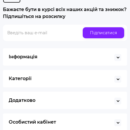
Попільничка
Бажаєте бути в курсі всіх наших акцій та знижок?
Купити люльку для куріння
Підпишіться на розсилку
Люлька для куріння набір
Скляна трубка для куріння
Підписатися
Купити ювелірні ваги
Газ для запальничок
Запальничка
Інформація
Гільйотина для сигар
Кбд
Категорії
Додатково
Особистий кабінет