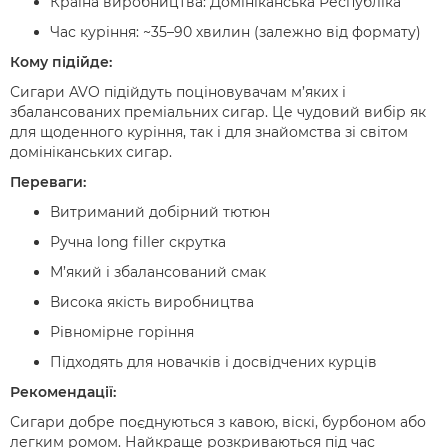
Країна виробництва: Домініканська Республіка
Час куріння: ~35–90 хвилин (залежно від формату)
Кому підійде:
Сигари AVO підійдуть поціновувачам м’яких і
збалансованих преміальних сигар. Це чудовий вибір як
для щоденного куріння, так і для знайомства зі світом
домініканських сигар.
Переваги:
Витриманий добірний тютюн
Ручна long filler скрутка
М’який і збалансований смак
Висока якість виробництва
Рівномірне горіння
Підходять для новачків і досвідчених курців
Рекомендації:
Сигари добре поєднуються з кавою, віскі, бурбоном або
легким ромом. Найкраще розкриваються під час