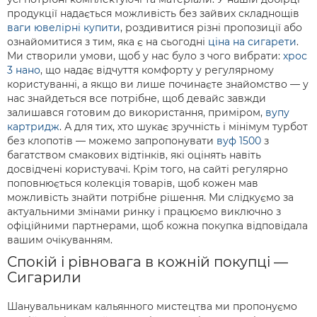
продукції надається можливість без зайвих складнощів
ваги ювелірні купити
, роздивитися різні пропозиції або
ознайомитися з тим, яка є на сьогодні
ціна на сигарети
.
Ми створили умови, щоб у нас було з чого вибрати:
хрос
3 нано
, що надає відчуття комфорту у регулярному
користуванні, а якщо ви лише починаєте знайомство — у
нас знайдеться все потрібне, щоб девайс завжди
залишався готовим до використання, приміром,
вупу
картридж
. А для тих, хто шукає зручність і мінімум турбот
без клопотів — можемо запропонувати
вуф 1500
з
багатством смакових відтінків, які оцінять навіть
досвідчені користувачі. Крім того, на сайті регулярно
поповнюється колекція товарів, щоб кожен мав
можливість знайти потрібне рішення. Ми слідкуємо за
актуальними змінами ринку і працюємо виключно з
офіційними партнерами, щоб кожна покупка відповідала
вашим очікуванням.
Спокій і рівновага в кожній покупці —
Сигарили
Шанувальникам кальянного мистецтва ми пропонуємо