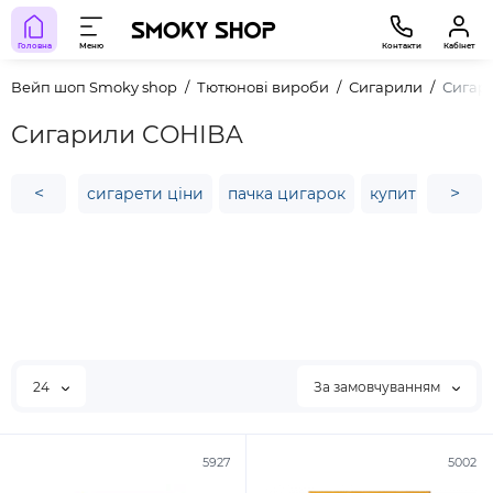
Головна
Меню
Контакти
Кабінет
Вейп шоп Smoky shop
Тютюнові вироби
Сигарили
Сигар
Сигарили COHIBA
<
>
сигарети ціни
пачка цигарок
купити chapm
24
За замовчуванням
5927
5002