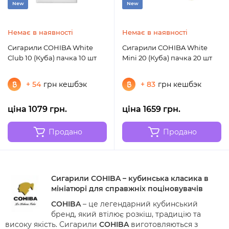
New
New
Немає в наявності
Немає в наявності
Сигарили COHIBA White
Сигарили COHIBA White
Club 10 (Куба) пачка 10 шт
Mini 20 (Куба) пачка 20 шт
+ 54
грн кешбэк
+ 83
грн кешбэк
ціна 1079 грн.
ціна 1659 грн.
Продано
Продано
Сигарили COHIBA – кубинська класика в
мініатюрі для справжніх поціновувачів
COHIBA
– це легендарний кубинський
бренд, який втілює розкіш, традицію та
високу якість. Сигарили
COHIBA
виготовляються з