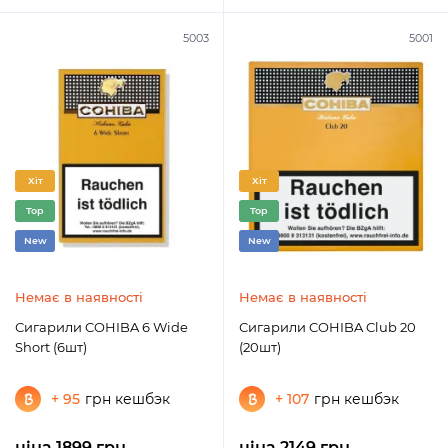
5003
5001
Хіт
Хіт
Top
Top
New
New
Немає в наявності
Немає в наявності
Сигарили COHIBA 6 Wide
Сигарили COHIBA Club 20
Short (6шт)
(20шт)
+ 95
грн кешбэк
+ 107
грн кешбэк
ціна 1899 грн.
ціна 2149 грн.