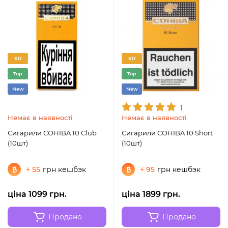
Хіт
Хіт
Top
Top
New
New
1
Немає в наявності
Немає в наявності
Сигарили COHIBA 10 Club
Сигарили COHIBA 10 Short
(10шт)
(10шт)
+ 55
грн кешбэк
+ 95
грн кешбэк
ціна 1099 грн.
ціна 1899 грн.
Продано
Продано