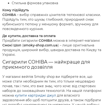
Стильна фірмова упаковка
Кому підійдуть
COHIBA
– вибір справжніх цінителів тютюнової класики.
Підійдуть тим, хто шукає глибокий, природний смак
кубинського тютюну у меншому форматі, зручному для
повсякденного куріння.
Де купити, доставка та оплата
Придбати сигарили
COHIBA
можна в інтернет-магазині
Смокі Шоп
(
smoky-shop.com.ua
) – лише оригінальна
продукція, широкий вибір, швидка доставка по Києву та
Україні.
Сигарили COHIBA — найкраще для
приємного дозвілля
У магазині вейпів Smoky shop ви підберете все, що
може стати необхідним як тим, хто тільки нещовадно
почав, так і тим, хто вже знає, чого хоче: від стартових
наборів до інноваційних технологій. На нашій платформі
можна
купити картриджі джул
для власного
задоволення або щоб потішити друзів, а також підібрати
усі потрібні комплектуючі та матеріали. У нашій добірці