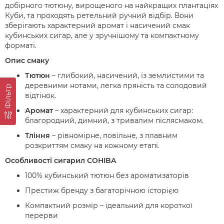
добірного тютюну, вирощеного на найкращих плантаціях
Куби, та проходять ретельний ручний відбір. Вони
зберігають характерний аромат і насичений смак
кубинських сигар, але у зручнішому та компактному
форматі.
Опис смаку
Тютюн
– глибокий, насичений, із землистими та
деревними нотами, легка пряність та солодовий
Фільтр
відтінок.
Аромат
– характерний для кубинських сигар:
благородний, димний, з тривалим післясмаком.
Тління
– рівномірне, повільне, з плавним
розкриттям смаку на кожному етапі.
Особливості сигарил COHIBA
100% кубинський тютюн без ароматизаторів
Престиж бренду з багаторічною історією
Компактний розмір – ідеальний для короткої
перерви