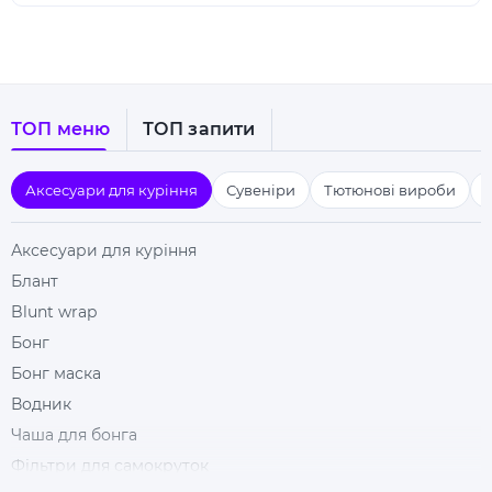
ТОП меню
ТОП запити
Аксесуари для куріння
Сувеніри
Тютюнові вироби
Аксесуари для куріння
Блант
Blunt wrap
Бонг
Бонг маска
Водник
Чаша для бонга
Фільтри для самокруток