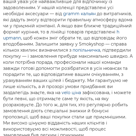
вашій увазі усе найважливіше для відпочинку із
задоволенням. У нашій колекції представлені усі
необхідні аксесуари — від
gramm кальян
до витратників,
які дадуть змогу відтворити правильну атмосферу вдома
чи у приємній компанії. А якщо вам ближче традиційний
формат куріння, то в лінійці товарів представлені
h
upmann
, щоб кожен зміг обрати те, що відповідає його
вподобанням. Залишити заявку у Smokyshop — справа
кількох хвилин: визначилися з
попільничка
, підтвердили
покупку — і замовлення прибуде максимально швидко. А
коли потрібна порада, професіонали нашої команди
завжди готові допомогти розібратися в усіх нюансах та
порадити те, що відповідатиме вашим очікуванням, з
урахуванням ваших цілей і бюджету. Ми гарантуємо не
лише кількість, а й прозорі умови придбання: ви
заздалегідь знаєте, яка на
velo ціна
зафіксована, і можете
бути певні, що отримаєте саме ту якість, на яку
розраховуєте. До того ж, для тих, хто регулярно робить
замовлення діють спеціальні знижки й бонусні
пропозиції, щоб ваші покупки стали ще приємнішими.
Ми високо цінуємо відданість наших клієнтів і
використовуємо всі можливості, щоб процес
замовлення був легким і приємним.