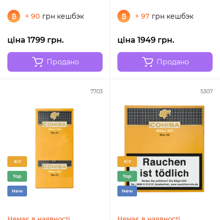
+ 90
грн кешбэк
+ 97
грн кешбэк
ціна 1799 грн.
ціна 1949 грн.
Продано
Продано
7703
5307
Хіт
Хіт
Top
Top
New
New
Немає в наявності
Немає в наявності