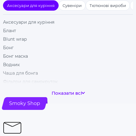
Аксесуари для куріння
Сувеніри
Тютюнові вироби
Аксесуари для куріння
Блант
Blunt wrap
Бонг
Бонг маска
Водник
Чаша для бонга
Фільтри для самокруток
Гільзи для цигарок
Показати всі
Гріндери
Smoky Shop
Ковпак для куріння
Машинка для самокрутки
Купити папір для самокруток
Попільничка