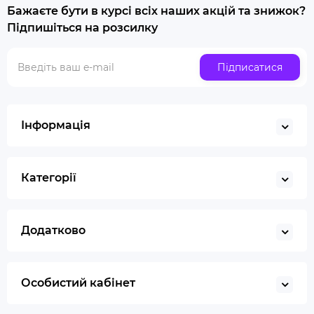
Бажаєте бути в курсі всіх наших акцій та знижок?
Купити люльку для куріння
Підпишіться на розсилку
Люлька для куріння набір
Скляна трубка для куріння
Підписатися
Купити ювелірні ваги
Газ для запальничок
Запальничка
Інформація
Гільйотина для сигар
Кбд
Категорії
Додатково
Особистий кабінет