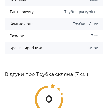
Широкий вибір кольорів, щоб кожен міг знайти
трубку за своїм смаком.
Тип продукту
Трубка для куріння
Переваги:
Комплектація
Трубка + Сітки
Яскравий дизайн:
Розміри
7 см
Різноманіття кольорів дозволяє обрати трубку,
яка пасуватиме до вашого стилю.
Країна виробника
Китай
Практичність:
Наявність гріндера робить набір універсальним і
готовим до використання.
Довговічність:
Міцне скло гарантує надійність і тривалий
Відгуки про Трубка скляна (7 см)
термін служби.
Компактність:
Зручний розмір і легка вага дозволяють легко
брати трубку із собою.
0
Легкість догляду:
Гладка поверхня скла легко очищується.