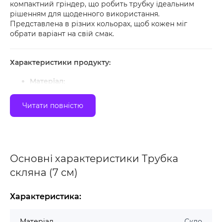
компактний гріндер, що робить трубку ідеальним
рішенням для щоденного використання.
Представлена в різних кольорах, щоб кожен міг
обрати варіант на свій смак.
Характеристики продукту:
Матеріал:
Термостійке скло високої якості, стійке до
нагрівання та механічних пошкоджень.
Читати повністю
Дизайн:
Прозоре та кольорове скло в різних відтінках
додає трубці яскравості й індивідуальності.
Гріндер у комплекті:
Основні характеристики Трубка
Зручний гріндер, ідеальний для подрібнення
сумішей, що спрощує підготовку.
скляна (7 см)
Розмір:
Компактний і зручний формат для використання
Характеристика:
вдома та в подорожах.
Кольорова палітра:
Матеріал
Скло