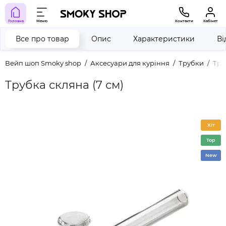
Головна
Меню
Контакти
Кабінет
Все про товар
Опис
Характеристики
Ві
Вейп шоп Smoky shop
Аксесуари для куріння
Трубки
Тру
Трубка скляна (7 см)
Хіт
Top
New