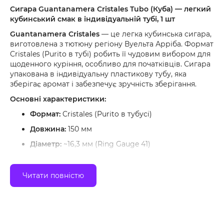
Сигара Guantanamera Cristales Tubo (Куба) — легкий
кубинський смак в індивідуальній тубі, 1 шт
Guantanamera Cristales
— це легка кубинська сигара,
виготовлена з тютюну регіону Вуельта Арріба. Формат
Cristales (Purito в тубі) робить її чудовим вибором для
щоденного куріння, особливо для початківців. Сигара
упакована в індивідуальну пластикову тубу, яка
зберігає аромат і забезпечує зручність зберігання.
Основні характеристики:
Формат:
Cristales (Purito в тубусі)
Довжина:
150 мм
Діаметр:
~16,3 мм (Ring Gauge 41)
Покривний лист:
кубинський
Наповнювач:
Куба (Вуельта Арріба)
Читати повністю
Кріпкість:
легка
Упаковка:
1 сигара в пластиковій тубі
Час куріння:
25–35 хвилин