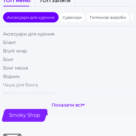
ТОП меню
ТОП запити
Аксесуари для куріння
Сувеніри
Тютюнові вироби
Аксесуари для куріння
Блант
Blunt wrap
Бонг
Бонг маска
Водник
Чаша для бонга
Фільтри для самокруток
Гільзи для цигарок
Показати всі
Гріндери
Smoky Shop
Ковпак для куріння
Машинка для самокрутки
Купити папір для самокруток