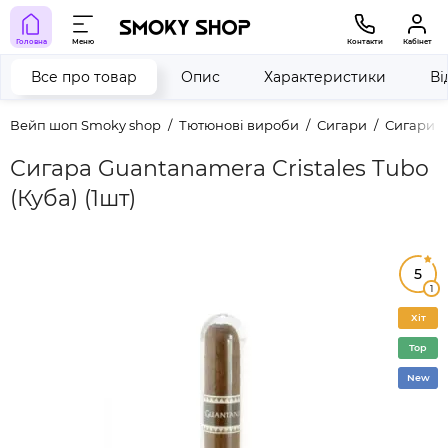
Головна
Меню
Контакти
Кабінет
Все про товар
Опис
Характеристики
Ві
Вейп шоп Smoky shop
Тютюнові вироби
Сигари
Сигари 
Сигара Guantanamera Cristales Tubo
(Куба) (1шт)
5
1
Хіт
Top
New