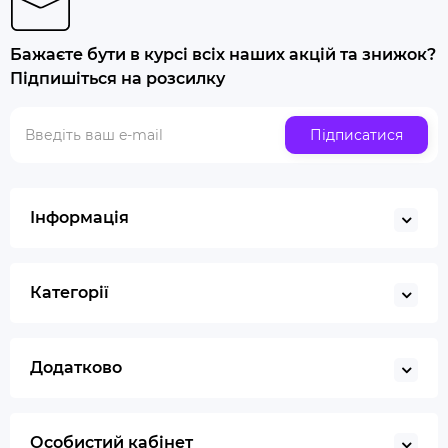
Попільничка
Бажаєте бути в курсі всіх наших акцій та знижок?
Купити люльку для куріння
Підпишіться на розсилку
Люлька для куріння набір
Скляна трубка для куріння
Підписатися
Купити ювелірні ваги
Газ для запальничок
Запальничка
Інформація
Гільйотина для сигар
Кбд
Категорії
Додатково
Особистий кабінет