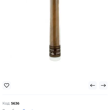
Код:
5636