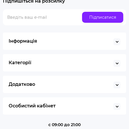
Підпишіться на розсилку
Люлька для куріння набір
Скляна трубка для куріння
Підписатися
Купити ювелірні ваги
Газ для запальничок
Запальничка
Інформація
Гільйотина для сигар
Кбд
Категорії
Додатково
Особистий кабінет
с 09:00 до 21:00