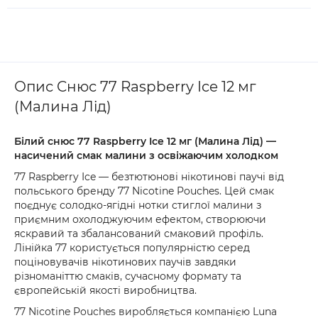
Опис Cнюс 77 Raspberry Ice 12 мг
(Малина Лід)
Білий снюс 77 Raspberry Ice 12 мг (Малина Лід) —
насичений смак малини з освіжаючим холодком
77 Raspberry Ice — безтютюнові нікотинові паучі від
польського бренду 77 Nicotine Pouches. Цей смак
поєднує солодко-ягідні нотки стиглої малини з
приємним охолоджуючим ефектом, створюючи
яскравий та збалансований смаковий профіль.
Лінійка 77 користується популярністю серед
поціновувачів нікотинових паучів завдяки
різноманіттю смаків, сучасному формату та
європейській якості виробництва.
77 Nicotine Pouches виробляється компанією Luna