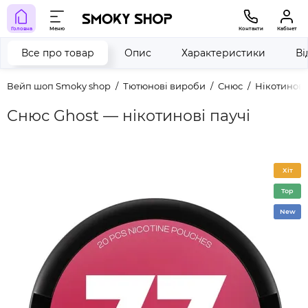
Головна
Меню
Контакти
Кабінет
Все про товар
Опис
Характеристики
Ві
Вейп шоп Smoky shop
Тютюнові вироби
Снюс
Нікотинов
Снюс Ghost — нікотинові паучі
Хіт
Top
New