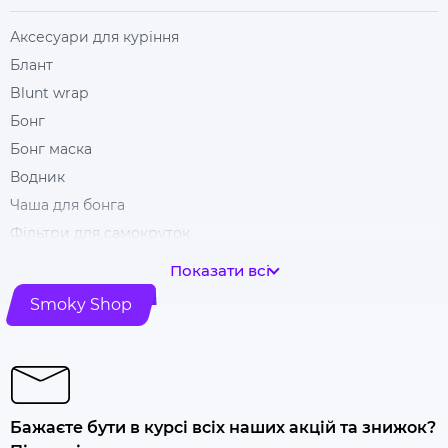
Аксесуари для куріння
Блант
Blunt wrap
Бонг
Бонг маска
Водник
Чаша для бонга
Фільтри для самокруток
Гільзи для цигарок
Показати всі
Гріндери
Smoky Shop
Ковпак для куріння
Машинка для самокрутки
Купити папір для самокруток
Попільничка
Бажаєте бути в курсі всіх наших акцій та знижок?
Купити люльку для куріння