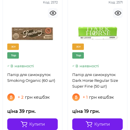
ціна
зафіксована, і можете сміливо розраховувати на
Код:
2572
Код:
2571
високу якість продукції. До того ж, для наших
постійних замовників доступна система кешбеку, щоб
покупки були ще вигіднішими. Ми цінуємо відданість і
довіру наших покупців і докладаємо всіх зусиль, щоб
купувати було просто та комфортно.
Хіт
Хіт
Top
Top
В наявності
В наявності
Папір для самокруток
Папір для самокруток
Smoking Organic (60 шт)
Dark Horse Regular Size
Super Fine (50 шт)
+ 2
грн кешбэк
+ 1
грн кешбэк
ціна 39 грн.
ціна 19 грн.
Купити
Купити