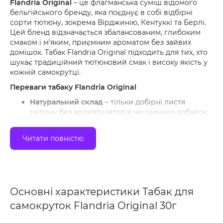
Flandria Original
– це флагманська суміш відомого
бельгійського бренду, яка поєднує в собі відбірні
сорти тютюну, зокрема Вірджинію, Кентуккі та Берлі.
Цей бленд відзначається збалансованим, глибоким
смаком і м’яким, приємним ароматом без зайвих
домішок. Табак Flandria Original підходить для тих, хто
шукає традиційний тютюновий смак і високу якість у
кожній самокрутці.
Переваги табаку Flandria Original
Натуральний склад
– тільки добірні листя
тютюну без ароматизаторів чи хімічних добавок.
Збалансований смак
– гармонійне поєднання
солодкуватої Вірджинії, пряного Берлі та
Читати повністю
димного Кентуккі.
Зручна нарізка
– дрібна та рівномірна, що
забезпечує комфортне набивання самокруток.
Практична вага 30 г
– оптимальний обʼєм для
Основні характеристики Табак для
щоденного використання.
самокруток Flandria Original 30г
Традиційна обробка
– тютюн витримується та
готується за класичною бельгійською