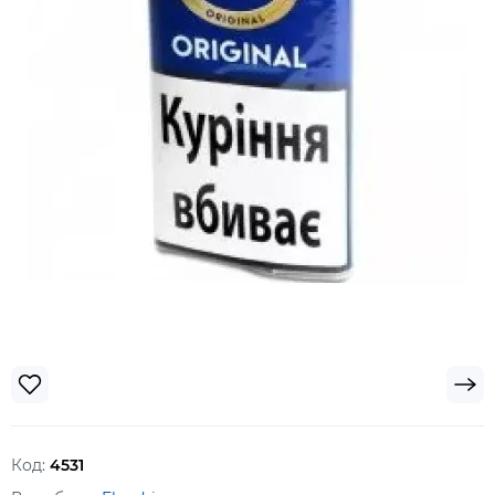
Код:
4531