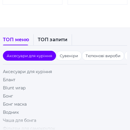
ТОП меню
ТОП запити
Аксесуари для куріння
Сувеніри
Тютюнові вироби
Аксесуари для куріння
Блант
Blunt wrap
Бонг
Бонг маска
Водник
Чаша для бонга
Фільтри для самокруток