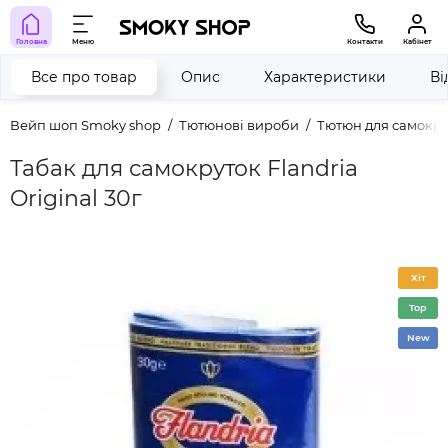
Головна
Меню
Контакти
Кабінет
Все про товар
Опис
Характеристики
Ві
Вейп шоп Smoky shop
Тютюнові вироби
Тютюн для самокру
Табак для самокруток Flandria
Original 30г
Хіт
Top
New