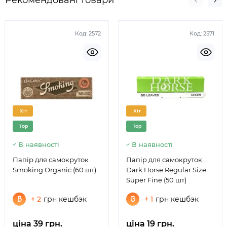
придбання: ви від початку бачите, яка на
рідини для
електронної сигарети ціна
сформована, і можете не
хвилюватися — усе відповідає найкращим вимогам.
До сказаного додамо, що для постійних клієнтів
Код:
2572
Код:
2571
передбачені вигідні бонуси й знижки, щоб покупки
приносили ще більше задоволення. Ми цінуємо
наших постійних клієнтів і намагаємося зробити
більше, щоб придбання проходило швидко й без
ускладнень.
Хіт
Хіт
Top
Top
В наявності
В наявності
Папір для самокруток
Папір для самокруток
Smoking Organic (60 шт)
Dark Horse Regular Size
Super Fine (50 шт)
+ 2
грн кешбэк
+ 1
грн кешбэк
ціна 39 грн.
ціна 19 грн.