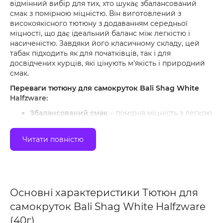
відмінний вибір для тих, хто шукає збалансований
смак з помірною міцністю. Він виготовлений з
високоякісного тютюну з додаванням середньої
міцності, що дає ідеальний баланс між легкістю і
насиченістю. Завдяки його класичному складу, цей
табак підходить як для початківців, так і для
досвідчених курців, які цінують м'якість і природний
смак.
Переваги тютюну для самокруток Bali Shag White
Halfzware:
Збалансований смак
– помірна міцність з легкою
солодкістю і м'яким ароматом.
Високоякісні сорти тютюну
– ретельно відібрані
Читати повністю
листя, що забезпечують чистий і натуральний
смак.
М'якість при курінні
– не дратує горло, підходить
для щоденного використання.
Основні характеристики Тютюн для
Універсальність
– легко скручується в
самокруток Bali Shag White Halfzware
самокрутки будь-якої щільності завдяки
рівномірній нарізці.
(40г)