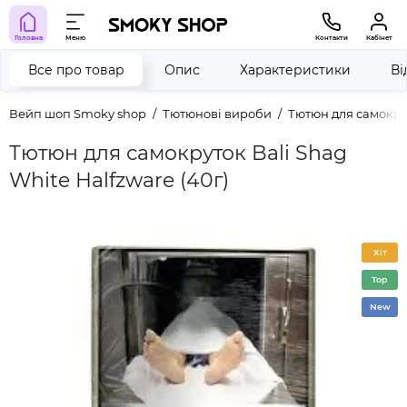
Головна
Меню
Контакти
Кабінет
Все про товар
Опис
Характеристики
Ві
Вейп шоп Smoky shop
Тютюнові вироби
Тютюн для самокру
Тютюн для самокруток Bali Shag
White Halfzware (40г)
Хіт
Top
New