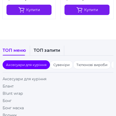
Купити
Купити
ТОП меню
ТОП запити
Аксесуари для куріння
Сувеніри
Тютюнові вироби
Аксесуари для куріння
Блант
Blunt wrap
Бонг
Бонг маска
Водник