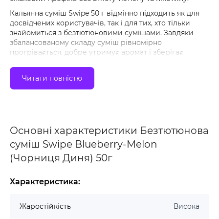
Кальянна суміш Swipe 50 г відмінно підходить як для
досвідчених користувачів, так і для тих, хто тільки
знайомиться з безтютюновими сумішами. Завдяки
збалансованому складу суміш рівномірно
прогрівається, добре утримує аромат і зберігає
смакові властивості протягом тривалого часу.
Особливості безтютюнової суміші Swipe
Читати повністю
Не містить тютюну.
Не містить нікотину.
Виготовлена на основі органічної рослинної
Основні характеристики Безтютюнова
клітковини.
суміш Swipe Blueberry-Melon
Насичений аромат та яскравий смак.
(Чорниця Диня) 50г
Висока жаростійкість.
Рівномірне прогрівання.
Характеристика:
Зручна забивка в чашу.
Не прилипає до рук під час використання.
Жаростійкість
Висока
Підходить для створення різноманітних