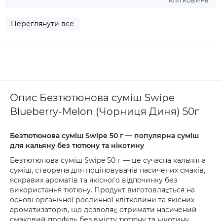
клітковина
Переглянути все
Опис Безтютюнова суміш Swipe
Blueberry-Melon (Чорниця Диня) 50г
Безтютюнова суміш Swipe 50 г — популярна суміш
для кальяну без тютюну та нікотину
Безтютюнова суміш Swipe 50 г — це сучасна кальянна
суміш, створена для поціновувачів насичених смаків,
яскравих ароматів та якісного відпочинку без
використання тютюну. Продукт виготовляється на
основі органічної рослинної клітковини та якісних
ароматизаторів, що дозволяє отримати насичений
смаковий профіль без вмісту тютюну та нікотину.