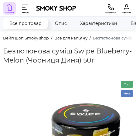
Головна
Меню
Контакти
Кабінет
Все про товар
Опис
Характеристики
Ві
Вейп шоп Smoky shop
Все для кальяну
Безтютюнова суміш S
Безтютюнова суміш Swipe Blueberry-
Melon (Чорниця Диня) 50г
Top
New