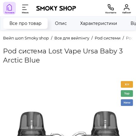
Головна
Меню
Контакти
Кабінет
Все про товар
Опис
Характеристики
Ві
Вейп шоп Smoky shop
Все для вейпінгу
Pod системи
Pod 
Pod система Lost Vape Ursa Baby 3
Arctic Blue
Хіт
Top
New