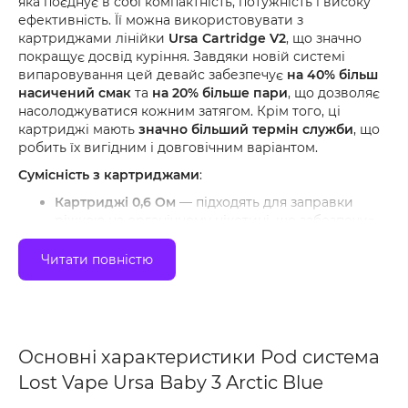
яка поєднує в собі компактність, потужність і високу
ефективність. Її можна використовувати з
картриджами лінійки
Ursa Cartridge V2
, що значно
покращує досвід куріння. Завдяки новій системі
випаровування цей девайс забезпечує
на 40% більш
насичений смак
та
на 20% більше пари
, що дозволяє
насолоджуватися кожним затягом. Крім того, ці
картриджі мають
значно більший термін служби
, що
робить їх вигідним і довговічним варіантом.
Сумісність з картриджами
:
Картриджі 0,6 Ом
— підходять для заправки
ріжкою на органічному нікотині, що забезпечує
ідеальний баланс смаку та об’єму пари.
Картриджі 0,8 Ом і 1 Ом
— рекомендується
Читати повністю
заправляти сольовими рідинами, щоб досягти
м'якшого і насиченого смаку з високою
концентрацією нікотину.
Основні характеристики
:
Основні характеристики Pod система
Ємність картриджа
: 2.5 мл.
Lost Vape Ursa Baby 3 Arctic Blue
Ємність акумулятора
: 1200 мАч — для тривалої
автономності.