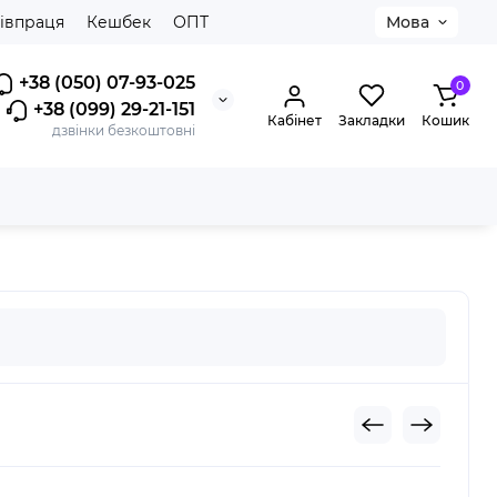
івпраця
Кешбек
ОПТ
Мова
+38 (050) 07-93-025
0
+38 (099) 29-21-151
Кабінет
Закладки
Кошик
дзвінки безкоштовні
 Silky Grey (шовковистий сірий)