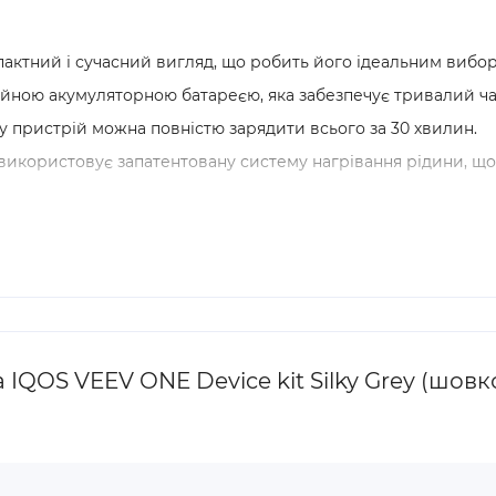
ктний і сучасний вигляд, що робить його ідеальним вибором 
ною акумуляторною батареєю, яка забезпечує тривалий час 
 пристрій можна повністю зарядити всього за 30 хвилин.
икористовує запатентовану систему нагрівання рідини, що г
IQOS VEEV ONE Device kit Silky Grey (шовк