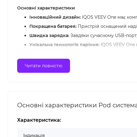
Основні характеристики
Інноваційний дизайн:
IQOS VEEV One має компа
Покращена батарея:
Пристрій оснащений надій
Швидка зарядка:
Завдяки сучасному USB-порту
Унікальна технологія паріння:
IQOS VEEV One в
Читати повністю
Основні характеристики Pod система 
Характеристика:
Комплектація
Індикація