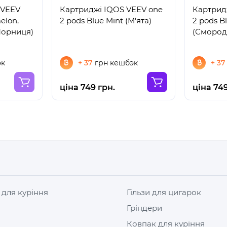
 VEEV
Картриджі IQOS VEEV one
Картрид
elon,
2 pods Blue Mint (М'ята)
2 pods B
 Чорниця)
(Смород
эк
+ 37
грн кешбэк
+ 37
ціна 749 грн.
ціна 749
 для куріння
Гільзи для цигарок
Гріндери
Ковпак для куріння