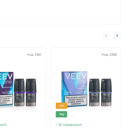
ощів.
Код:
2361
Код:
2358
Хіт
Top
ості
В наявності