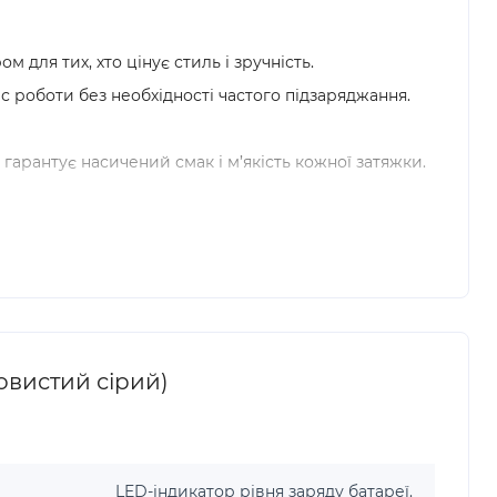
для тих, хто цінує стиль і зручність.
роботи без необхідності частого підзаряджання.
арантує насичений смак і м’якість кожної затяжки.
овистий сірий)
LED-індикатор рівня заряду батареї.