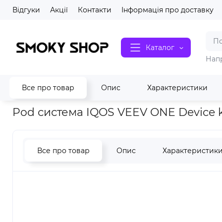
Відгуки
Акції
Контакти
Інформація про доставку
Каталог
Нап
Все про товар
Опис
Характеристики
Вейп шоп Smoky shop
Все для вейпінгу
Pod системи
Po
Pod система IQOS VEEV ONE Device ki
Все про товар
Опис
Характеристик