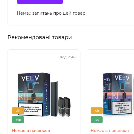
поважаємо вірність наших покупців і робимо все, щ
Немає запитань про цей товар.
Рекомендовані товари
Код:
2349
Хіт
Хіт
Top
Top
Немає в наявності
Немає в наявності