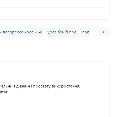
>
и вапорессо хрос міні
урса бейбі про
под система voop
стильний дизайн і простоту використання.
чів.