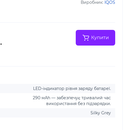
Виробник:
IQOS
Купити
.
LED-індикатор рівня заряду батареї.
290 мАh — забезпечує тривалий час
використання без підзарядки.
Silky Grey