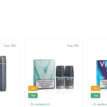
о в наших силах, щоб вибір і придбання не викликали трудн
Код:
2350
Код:
2351
Хіт
Хіт
Top
Top
В наявності
В наявн