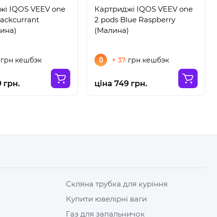
жі IQOS VEEV one
Картриджі IQOS VEEV one
lackcurrant
2 pods Blue Raspberry
ина)
(Малина)
грн кешбэк
+ 37
грн кешбэк
 грн.
ціна 749 грн.
Скляна трубка для куріння
Купити ювелірні ваги
Газ для запальничок