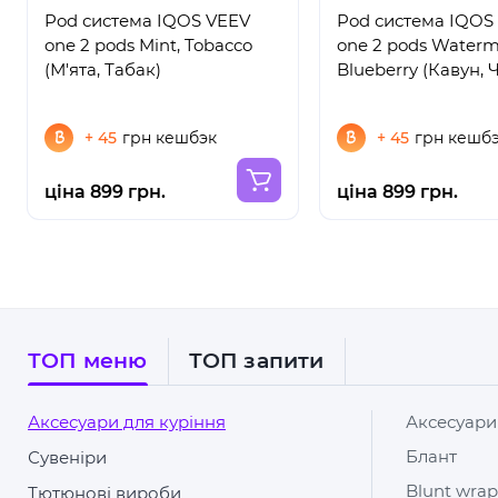
Pod система IQOS VEEV
Pod система IQOS
one 2 pods Mint, Tobacco
one 2 pods Waterm
(М'ята, Табак)
Blueberry (Кавун,
+ 45
грн кешбэк
+ 45
грн кешб
ціна 899 грн.
ціна 899 грн.
ТОП меню
ТОП запити
Аксесуари для куріння
Аксесуари
Блант
Сувеніри
Blunt wrap
Тютюнові вироби