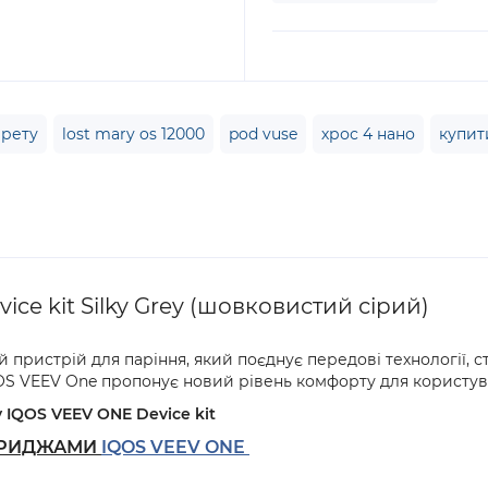
арету
lost mary os 12000
pod vuse
хрос 4 нано
купит
ce kit Silky Grey (шовковистий сірий)
 пристрій для паріння, який поєднує передові технології, 
OS VEEV One пропонує новий рівень комфорту для користува
 IQOS VEEV ONE Device kit
АРТРИДЖАМИ
IQOS VEEV ONE