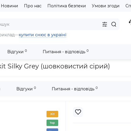
Новини
Про нас
Політика безпеки
Умови згоди
Сп
купити снюс в україні
риклад
—
0
0
Відгуки
Питання - відповідь
d системи IQOS VEEV one
Pod система IQOS VEEV ONE Device kit
t Silky Grey (шовковистий сірий)
0
0
и
Відгуки
Питання - відповідь
Хіт
Top