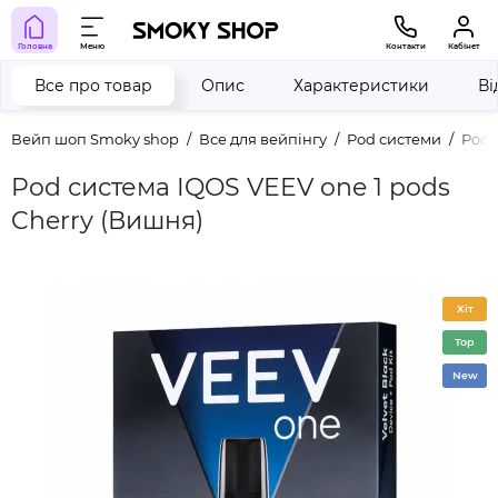
Головна
Меню
Контакти
Кабінет
Все про товар
Опис
Характеристики
Ві
Вейп шоп Smoky shop
Все для вейпінгу
Pod системи
Pod 
Pod система IQOS VEEV one 1 pods
Cherry (Вишня)
Хіт
Top
New