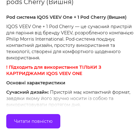
pods Cherry (Вишня)
Pod система IQOS VEEV One + 1 Pod Cherry (Вишня)
IQOS VEEV One + 1 Pod Cherry — це сучасний пристрій
для паріння від бренду VEEV, розробленого компанією
Philip Morris International. Pod-система поєднує
компактний дизайн, простоту використання та
технології, створені для комфортного щоденного
використання.
! Підходить для використання ТІЛЬКИ З
КАРТРИДЖАМИ IQOS VEEV ONE
Основні характеристики
Сучасний дизайн:
Пристрій має компактний формат,
завдяки якому його зручно носити із собою та
використовувати протягом дня.
Акумулятор 450 мАг:
Вбудований акумулятор
забезпечує стабільну роботу пристрою та підтримує
Читати повністю
швидке заряджання.
USB Type-C:
Заряджання здійснюється через сучасний