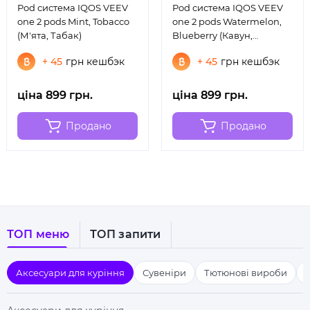
тих, хто цінує комфорт без клопотів без зайвих дій —
Pod система IQOS VEEV
Pod система IQOS VEEV
можемо порекомендувати
одноразки возол
із
one 2 pods Mint, Tobacco
one 2 pods Watermelon,
безмежним вибором смакових поєднань, які точно не
(М'ята, Табак)
Blueberry (Кавун,
розчарують справжніх поціновувачів. Також, на сайті
Чорниця)
+ 45
грн кешбэк
+ 45
грн кешбэк
регулярно оновлюється асортимент, щоб кожен мав
змогу вибрати те, що йому подобається. Ми слідкуємо
за новими напрямами у сфері і співпрацюємо з тими,
ціна 899 грн.
ціна 899 грн.
кому можна довіряти, щоб запропонувати
користувачам продукцію найвищої якості.
Продано
Продано
Спокій і рівновага в кожній покупці —
Pod системи IQOS VEEV one
Тим, хто відкриває для себе світ кальяну ми
забезпечуємо усе найважливіше для відпочинку без
турбот. У нашому магазині є усе необхідне — від
gramm
до розхідників, які допоможуть відтворити
ТОП меню
ТОП запити
спокійну атмосферу вдома чи в колі друзів. А якщо ви
цінуєте звичний ритуал куріння, у нас зручно
підібрати
leon jimenes
, щоб кожен підібрав саме те, що
Аксесуари для куріння
Сувеніри
Тютюнові вироби
шукав. Зробити замовлення у Smokyshop просто й
комфортно: підібрали
тютюн для сигарет
, оформили
покупку — і покупка буде доставлена у найкоротші