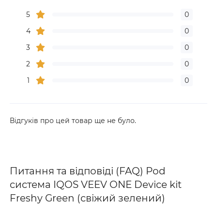
і приємний досвід.
Країна виробника
Китай
5
0
Додаткові переваги
Вага
4
Легка конструкція,
0
Легкість та компактність:
Пристрій зручно
приблизно 45 г.
лежить у руці та легко поміщається в кишеню
3
0
або сумку.
2
0
Захист та безпека:
IQOS VEEV One обладнаний
системами захисту від перегріву та короткого
1
0
замикання.
Екологічність:
Розроблений як альтернатива
традиційним сигаретам, пристрій зменшує
Відгуків про цей товар ще не було.
шкоду для здоров’я та навколишнього
середовища.
Де купити, доставка та оплата
Придбати Pod систему IQOS VEEV ONE Device kit
Питання та відповіді (FAQ) Pod
можна в інтернет-магазині
Смокі Шоп
(
smoky-
shop.com.ua
), де на вас чекають доступні ціни, швидка
система IQOS VEEV ONE Device kit
доставка по Києву та всій Україні, а також гарантія
Freshy Green (свіжий зелений)
100% оригінальної продукції. Наші фахівці завжди
готові допомогти з вибором та проконсультувати з